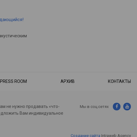
ыдающийся!
акустическим
PRESS ROOM
АРХИВ
КОНТАКТЫ
нам не нужно продавать «что-
Мы в соц.сетях
предложить Вам индивидуальное
Создание сайта
Intraweb Agency