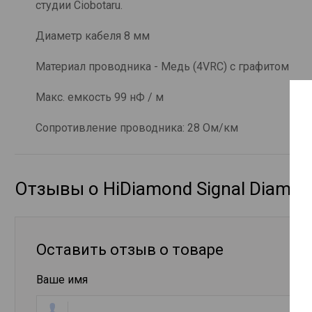
студии Ciobotaru.
Диаметр кабеля 8 мм
Материал проводника - Медь (4VRC) с графитом
Макс. емкость 99 нФ / м
Сопротивление проводника: 28 Ом/км
Отзывы о HiDiamond Signal Diamon
Оставить отзыв о товаре
Ваше имя