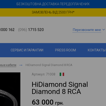
БЕЗКОШТОВНА ДОСТАВКА ПЕРЕДОПЛАЧЕНИХ
ЗАМОВЛЕНЬ ВІД 2500 ГРН*
000 162
(096)
1715 520
Перезвоните мне
СЕРВИС И ГАРАНТИИ
PRESS ROOM
КОНТАКТЫ
ные кабели
HiDiamond Signal Diamond 8 RCA
Артикул:
71008
HiDiamond Signal
Diamond 8 RCA
63 000
грн.