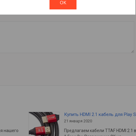
OK
Купить HDMI 2.1 кабель для Play S
21 января 2020
ия нашего
Предлагаем кабели TTAF HDMI 2.1 