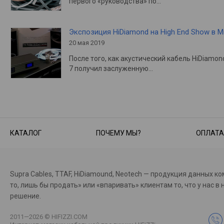
первого «руководства» по…
Экспозиция HiDiamond на High End Show в 
20 мая 2019
После того, как акустический кабель HiDiamon
7 получил заслуженную…
КАТАЛОГ
ПОЧЕМУ МЫ?
ОПЛАТА
Supra Cables, TTAF, HiDiamound, Neotech — продукция данных к
то, лишь бы продать» или «впаривать» клиентам то, что у на
решение.
2011—2026 © HIFIZZI.COM