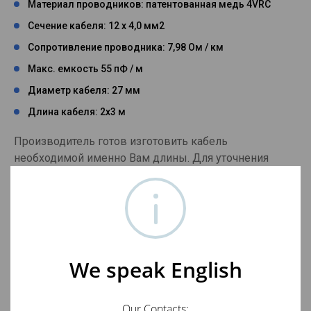
Материал проводников: патентованная медь 4VRC
Сечение кабеля: 12 х 4,0 мм2
Сопротивление проводника: 7,98 Ом / км
Макс. емкость 55 пФ / м
Диаметр кабеля: 27 мм
Длина кабеля: 2х3 м
Производитель готов изготовить кабель
необходимой именно Вам длины. Для уточнения
деталей свяжитесь с нами, пожалуйста, по телефонам
вверху страницы.
Тест акустического кабеля HiDiamond Speaker
Diamond 8
можно прочесть здесь
.
We speak English
Отзывы о HiDiamond Speaker Diamond 8
Our Contacts: