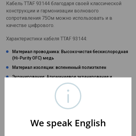
Кабель TTAF 93144 благодаря своей классической
конструкции и гармонизации волнового
сопротивления 75Ом можно использовать и в
качестве цифрового.
Характеристики кабеля TTAF 93144:
Материал проводника: Высокочистая бескислородная
(Hi-Purity OFC) медь
Материал изоляции: вспененный полиэтилен
Экранирование: Алюминиевое экранирование и
оплетка из 128 жил из бескислородной меди
Сопротивление: 20.44 Ом/км
Емкость: 67.64 пФ/м
Диаметр кабеля - 8,5мм
We speak English