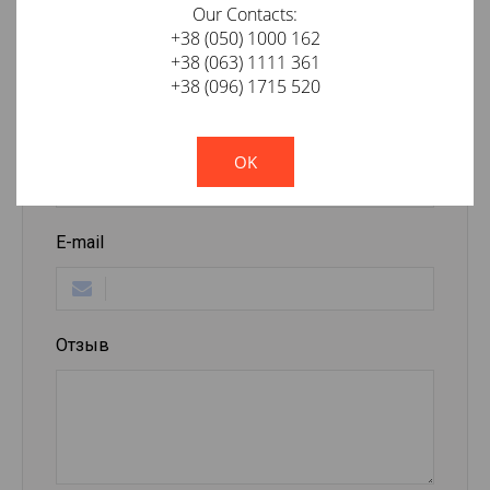
Отзывы о TTAF 93144 Silver Line
Our Contacts:
+38 (050) 1000 162
+38 (063) 1111 361
+38 (096) 1715 520
Оставить отзыв о товаре
!
Not valid!
Ваше имя
OK
E-mail
Отзыв