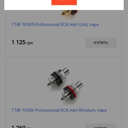
TTAF 93505 Professional RCA Inlet Gold, пара
1 125
грн.
КУПИТЬ
TTAF 93506 Professional RCA Inlet Rhodium, пара
1 260