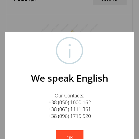
TTAF 93275/276 Binding Post Gold, пара
We speak English
1 125
грн.
КУПИТЬ
Our Contacts:
+38 (050) 1000 162
+38 (063) 1111 361
+38 (096) 1715 520
!
Not valid!
OK