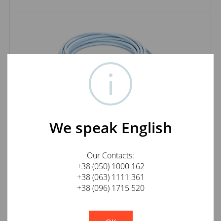
Supra Sublink 1RCA-1RCA 8m
We speak English
3 825
грн.
КУПИТЬ
Our Contacts:
+38 (050) 1000 162
+38 (063) 1111 361
+38 (096) 1715 520
!
Not valid!