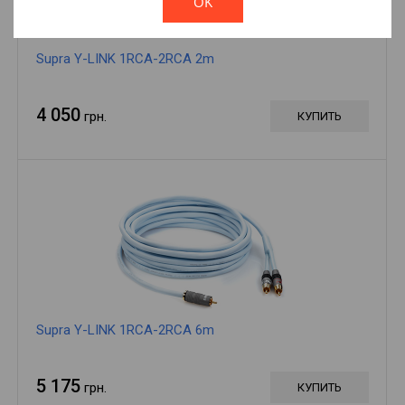
OK
Supra Y-LINK 1RCA-2RCA 2m
4 050
грн.
КУПИТЬ
Supra Y-LINK 1RCA-2RCA 6m
5 175
грн.
КУПИТЬ