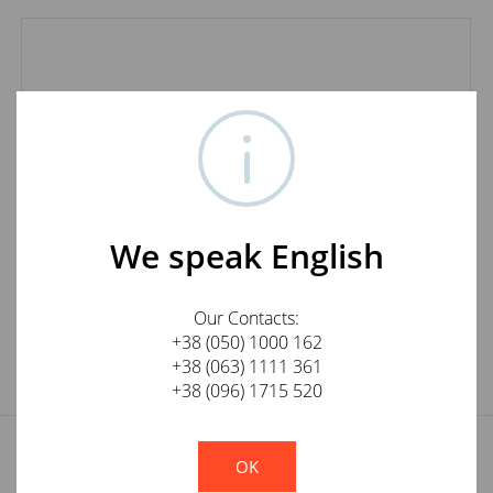
Network distributor HiDiamond HDX 2
We speak English
81 000
грн.
ЗАКАЗАТЬ
Our Contacts:
+38 (050) 1000 162
+38 (063) 1111 361
+38 (096) 1715 520
!
Not valid!
КАТАЛОГ
ПОЧЕМУ МЫ?
OK
ОПЛАТА И ДОСТАВКА
СЕРВИС И ГАРАНТИИ