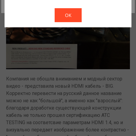
Да, мы тоже ненавидим
Закрыть
всплывающие окна!
!
Not valid!
OK
Компания не обошла вниманием и модный сектор
видео - представила новый HDMI кабель - BIG.
Корректно перевести на русский данное название
можно не как "большой", а именно как "взрослый":
благодаря доработке существующей конструкции
кабель не только прошел сертификацию ATC
TESTING на соответсвие параметрам HDMI 1.4, но и
визуально передает изображение более контрастно -