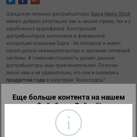
Шведские сетевые дистрибьюторы
Supra Mains Block
имеют добрую репутацию как в нашей стране, так и у
зарубежных аудиофилов. Конструкция
дистрибьюторов выполнена в фирменной
концепции компании Supra - No nonsense и имеет
своей целью невмешательство в звучание питаемой
системы. А гуманная стоимость делает данные
дистрибьюторы еще привлекательнее. Поэтому
лично нам и не удивительно, что они и оказались
продуктом года
в категории "Аксессуары":
Еще больше контента на нашем
Фейсбуке. Лайкай!