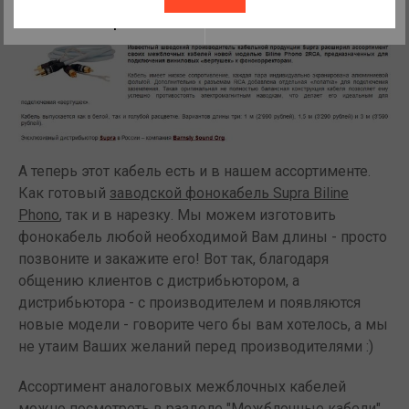
Да, мы тоже ненавидим
Закрыть
всплывающие окна!
А теперь этот кабель есть и в нашем ассортименте.
Как готовый
заводской фонокабель Supra Biline
Phono
, так и в нарезку. Мы можем изготовить
фонокабель любой необходимой Вам длины - просто
позвоните и закажите его! Вот так, благодаря
общению клиентов с дистрибьютором, а
дистрибьютора - с производителем и появляются
новые модели - говорите чего бы вам хотелось, а мы
не утаим Ваших желаний перед производителями :)
Ассортимент аналоговых межблочных кабелей
можно посмотреть в разделе
"Межблочные кабели"