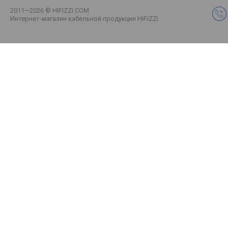
2011—2026 © HIFIZZI.COM
Интернет-магазин кабельной продукции HiFiZZi