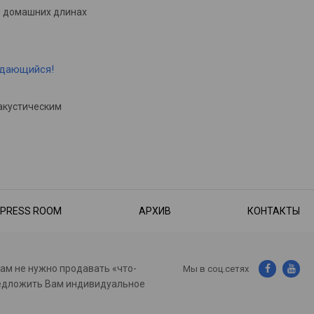
в домашних длинах
ыдающийся!
акустическим
PRESS ROOM
АРХИВ
КОНТАКТЫ
нам не нужно продавать «что-
Мы в соц.сетях
предложить Вам индивидуальное