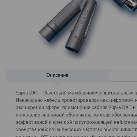
Описание
Supra DAC - "быстрый" межблочник с нейтральным 
Изначально кабель проектировался как цифровой, н
расширении сферы применения кабеля Supra DAC и
пенополиэтиленовой оболочкой, которая обеспечива
эффективной и крепкой полупроводящей нейлоново
свойства кабеля на высоких частотах обеспечиваю
достигает 78% от скорости света благодаря свойств