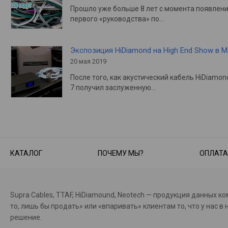
Прошло уже больше 8 лет с момента появлен
первого «руководства» по…
Экспозиция HiDiamond на High End Show в 
20 мая 2019
После того, как акустический кабель HiDiamon
7 получил заслуженную…
КАТАЛОГ
ПОЧЕМУ МЫ?
ОПЛАТА
Supra Cables, TTAF, HiDiamound, Neotech — продукция данных к
то, лишь бы продать» или «впаривать» клиентам то, что у на
решение.