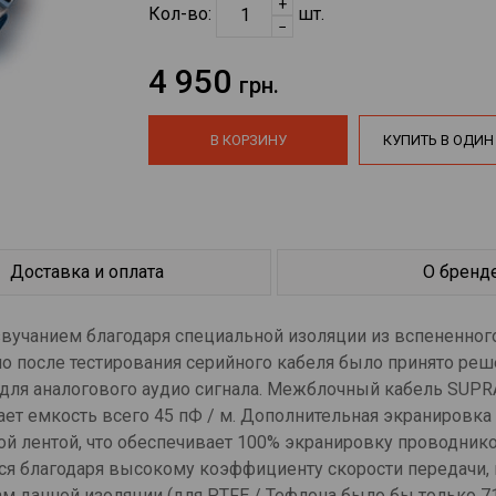
+
Кол-во:
шт.
−
4 950
грн.
В КОРЗИНУ
КУПИТЬ В ОДИН
Доставка и оплата
О бренд
звучанием благодаря специальной изоляции из вспененного
о после тестирования серийного кабеля было принято реш
 для аналогового аудио сигнала. Межблочный кабель SUPR
ет емкость всего 45 пФ / м. Дополнительная экранировка
й лентой, что обеспечивает 100% экранировку проводни
тся благодаря высокому коэффициенту скорости передачи,
ам данной изоляции (для PTFE / Тефлона было бы только 71