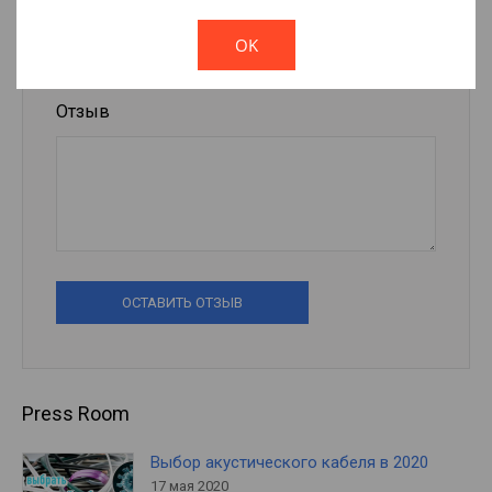
E-mail
!
Not valid!
OK
Отзыв
ОСТАВИТЬ ОТЗЫВ
Press Room
Выбор акустического кабеля в 2020
17 мая 2020