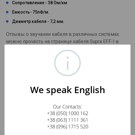
Сопротивление - 38 Ом/км
Емкость- 75пФ/м.
Диаметр кабеля - 7,2 мм.
Отзывы о звучании кабеля в различных системах
можно прочесть на странице кабеля Supra EFF-I в
нарезку.
Отзывы о Supra EFF-IXLR AUDIO 2x1m
We speak English
Оставить отзыв о товаре
Our Contacts:
Ваше имя
+38 (050) 1000 162
+38 (063) 1111 361
+38 (096) 1715 520