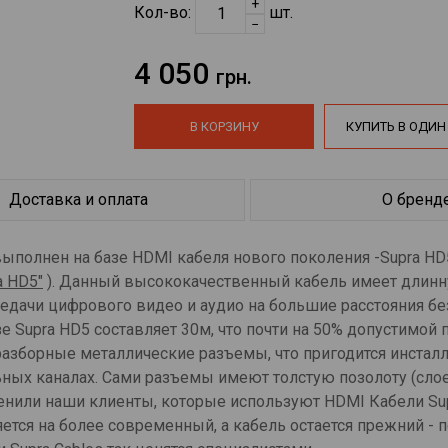
+
Кол-во:
шт.
−
4 050
грн.
В КОРЗИНУ
КУПИТЬ В ОДИН
Доставка и оплата
О бренд
выполнен на базе HDMI кабеля нового поколения -Supra HD
a HD5"
). Данный высококачественный кабель имеет длин
дачи цифрового видео и аудио на большие расстояния без
 Supra HD5 составляет 30м, что почти на 50% допустимой п
разборные металлические разъемы, что пригодится инстал
ных каналах. Сами разъемы имеют толстую позолоту (слое
ценили наши клиенты, которые используют HDMI Кабели Sup
тся на более современный, а кабель остается прежний - п