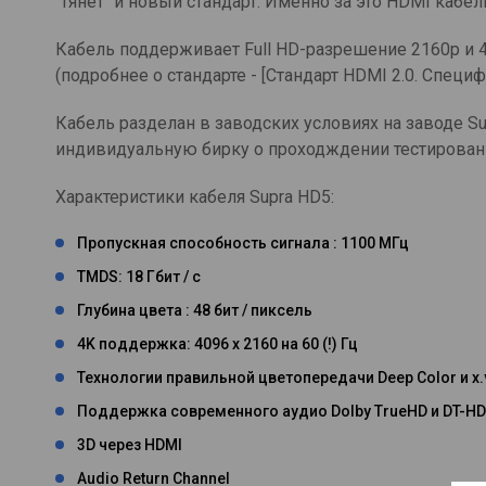
"тянет" и новый стандарт. Именно за это HDMI кабел
Кабель поддерживает Full HD-разрешение 2160p и 4
(подробнее о стандарте - [Стандарт HDMI 2.0. Специфик
Кабель разделан в заводских условиях на заводе S
индивидуальную бирку о проходждении тестирован
Характеристики кабеля Supra HD5:
Пропускная способность сигнала : 1100 МГц
TMDS: 18 Гбит / с
Глубина цвета : 48 бит / пиксель
4K поддержка: 4096 х 2160 на 60 (!) Гц
Технологии правильной цветопередачи Deep Color и x.
Поддержка современного аудио Dolby TrueHD и DT-HD
3D через HDMI
Audio Return Channel