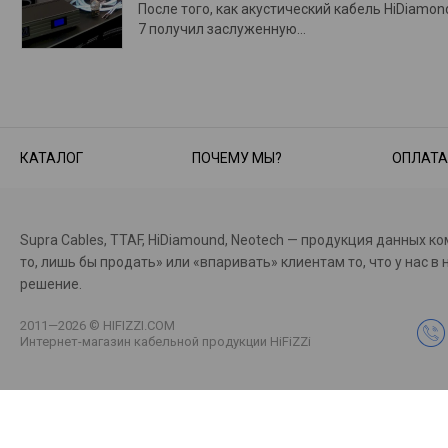
После того, как акустический кабель HiDiamon
7 получил заслуженную…
КАТАЛОГ
ПОЧЕМУ МЫ?
ОПЛАТА
Supra Cables, TTAF, HiDiamound, Neotech — продукция данных к
то, лишь бы продать» или «впаривать» клиентам то, что у на
решение.
2011—2026 © HIFIZZI.COM
Интернет-магазин кабельной продукции HiFiZZi