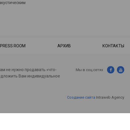
акустическим
PRESS ROOM
АРХИВ
КОНТАКТЫ
нам не нужно продавать «что-
Мы в соц.сетях
предложить Вам индивидуальное
Создание сайта
Intraweb Agency