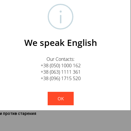
We speak English
ая медь OFC
Our Contacts:
+38 (050) 1000 162
ытие
+38 (063) 1111 361
тка, 100% покрытие
+38 (096) 1715 520
!
Not valid!
OK
и против старения