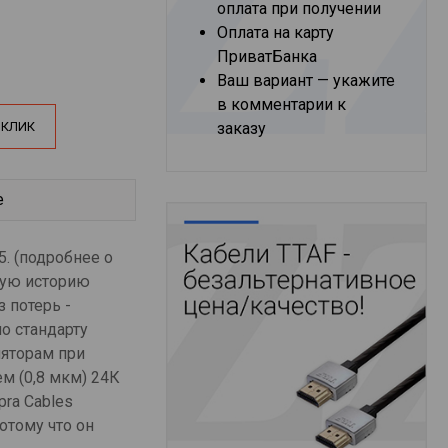
оплата при получении
Оплата на карту
ПриватБанка
Ваш вариант — укажите
в комментарии к
 КЛИК
заказу
е
5. (подробнее о
ную историю
 потерь -
о стандарту
ляторам при
м (0,8 мкм) 24К
ra Cables
отому что он