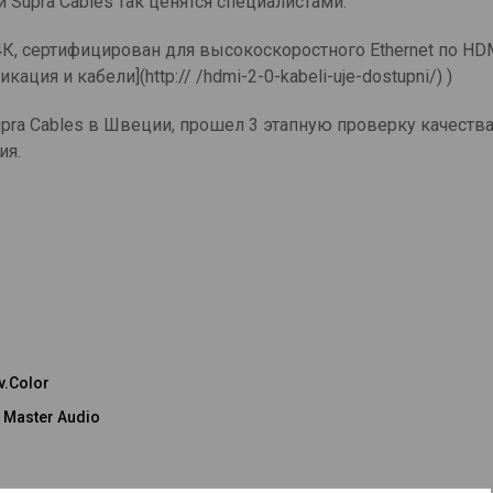
и Supra Cables так ценятся специалистами.
К, сертифицирован для высокоскоростного Ethernet по HDMI
ация и кабели](http:// /hdmi-2-0-kabeli-uje-dostupni/) )
upra Cables в Швеции, прошел 3 этапную проверку качества
ия.
v.Color
 Master Audio