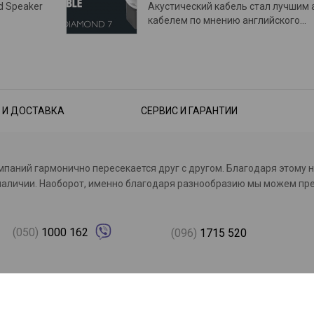
d Speaker
Акустический кабель стал лучшим 
кабелем по мнению английского…
 И ДОСТАВКА
СЕРВИС И ГАРАНТИИ
омпаний гармонично пересекается друг с другом. Благодаря этому 
с в наличии. Наоборот, именно благодаря разнообразию мы можем 
(050)
1000 162
(096)
1715 520