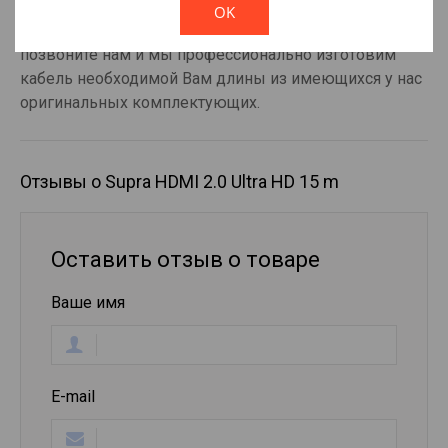
OK
Примечание. Если Вам нужна другая длина -
позвоните нам и мы профессионально изготовим
кабель необходимой Вам длины из имеющихся у нас
оригинальных комплектующих.
Отзывы о Supra HDMI 2.0 Ultra HD 15 m
Оставить отзыв о товаре
Ваше имя
E-mail