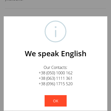
Отзывы о JenTech High Speed HDMI 3m
Оставить отзыв о товаре
Ваше имя
We speak English
Our Contacts:
E-mail
+38 (050) 1000 162
+38 (063) 1111 361
+38 (096) 1715 520
!
Not valid!
Отзыв
OK