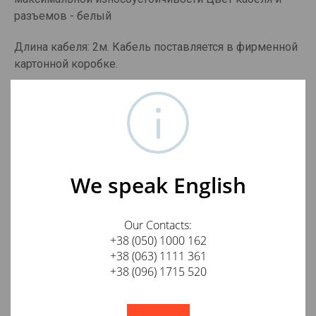
разъемов - белый
Длина кабеля: 2м. Кабель поставляется в фирменной
картонной коробке.
Отзывы о JenTech HDMI A-mini C Cable 2m
Оставить отзыв о товаре
We speak English
Ваше имя
Our Contacts:
+38 (050) 1000 162
+38 (063) 1111 361
+38 (096) 1715 520
E-mail
!
Not valid!