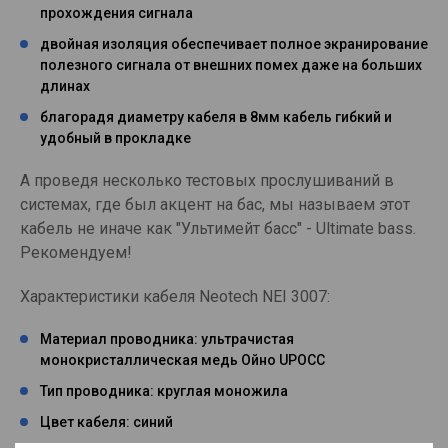
прохождения сигнала
двойная изоляция обеспечивает полное экранирование
полезного сигнала от внешних помех даже на больших
длинах
благорадя диаметру кабеля в 8мм кабель гибкий и
удобный в прокладке
А проведя несколько тестовых прослушиваний в
системах, где был акцент на бас, мы называем этот
кабель не иначе как "Ультимейт басс" - Ultimate bass.
Рекомендуем!
Характеристики кабеля Neotech NEI 3007:
Материал проводника: ультрачистая
монокристаллическая медь Ойно UPOСC
Тип проводника: круглая моножила
Цвет кабеля: синий