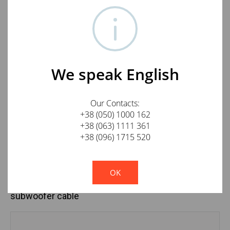
Сопротивление: 0,02 Ом/м
Емкость: 109,8 пФ/м
Индуктивность: 0,297 мкГн/м
Сечение проводника: 0,82 мм2
Внешний диаметр кабеля: 8 мм
We speak English
Конструкция кабеля: 1RCA-1RCA
Длина кабеля: 4м
Our Contacts:
+38 (050) 1000 162
Кроме этого кабеля, мы можем изготовить
+38 (063) 1111 361
сабвуферный кабель любой необходимой Вам длины
+38 (096) 1715 520
- просто позвоните!
!
Not valid!
OK
Отзывы о Neotech 3007 Solid UPOCC 4m
subwoofer cable