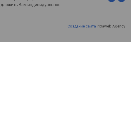
предложить Вам индивидуальное
Создание сайта
Intraweb Agency