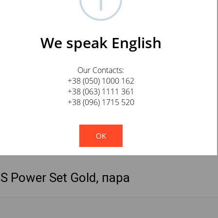
We speak English
Our Contacts:
+38 (050) 1000 162
+38 (063) 1111 361
+38 (096) 1715 520
!
Not valid!
OK
 Power Set Gold, пара