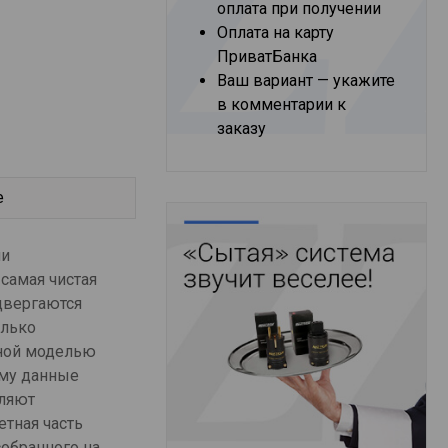
оплата при получении
Оплата на карту
ПриватБанка
Ваш вариант — укажите
в комментарии к
заказу
е
ми
самая чистая
двергаются
олько
нной моделью
ому данные
оляют
етная часть
собранного на