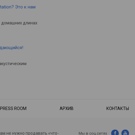
tation? Это к нам
в домашних длинах
ыдающийся!
акустическим
PRESS ROOM
АРХИВ
КОНТАКТЫ
нам не нужно продавать «что-
Мы в соц.сетях