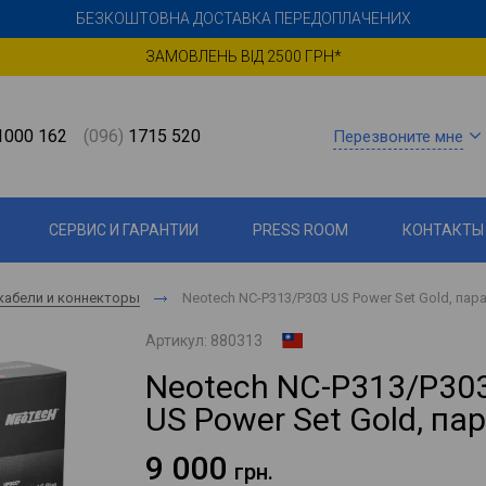
БЕЗКОШТОВНА ДОСТАВКА ПЕРЕДОПЛАЧЕНИХ
ЗАМОВЛЕНЬ ВІД 2500 ГРН*
000 162
(096)
1715 520
Перезвоните мне
СЕРВИС И ГАРАНТИИ
PRESS ROOM
КОНТАКТЫ
кабели и коннекторы
Neotech NC-P313/P303 US Power Set Gold, пар
Артикул:
880313
Neotech NC-P313/P30
US Power Set Gold, па
9 000
грн.