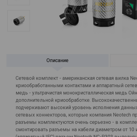
Описание
Сетевой комплект - американская сетевая вилка N
криообработанными контактами и аппаратный сетево
медь - ультрачистая монокристаллическая медь Ой
дополнительной криообработке. Высококачественны
подчеркивают высокий уровень исполнения данных
сетевых коннекторов, которые компания Neotech п
разъемы комплектуются очень серьезно - в компле
смонтировать разъемы на кабели диаметром от 10 и
(аппаратный IEC) разъем Neotech NC-P303 выполне