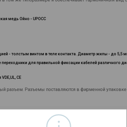
ская медь Ойно - UPOCC
ей - толстым винтом в теле контакта. Диаметр жилы - до 5,5 м
переходники для правильной фиксации кабелей различного диа
VDE,UL, CE
тный разъем. Разъемы поставляются в фирменной упаковке