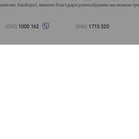
с в наличии. Наоборот, именно благодаря разнообразию мы можем 
(050)
1000 162
(096)
1715 520