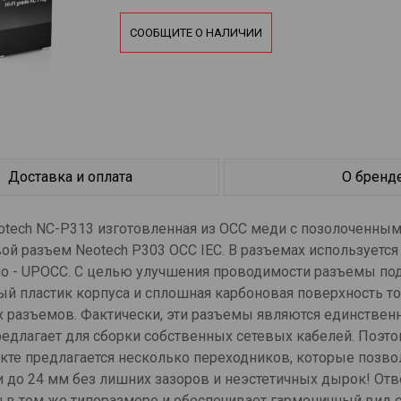
СООБЩИТЕ О НАЛИЧИИ
Доставка и оплата
О бренд
eotech NC-P313 изготовленная из OCC меди с позолоченны
й разъем Neotech P303 OCC IEC. В разъемах используется 
но - UPOCC. С целью улучшения проводимости разъемы по
й пластик корпуса и сплошная карбоновая поверхность т
 разъемов. Фактически, эти разъемы являются единстве
редлагает для сборки собственных сетевых кабелей. Поэт
кте предлагается несколько переходников, которые позв
 до 24 мм без лишних зазоров и неэстетичных дырок! Отв
н в том же типоразмере и обеспечивает гармоничный вид 