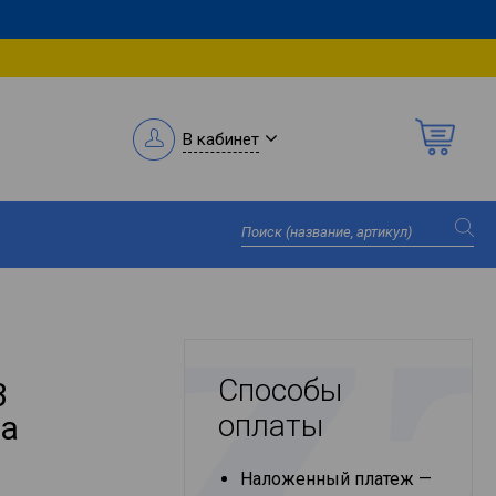
В кабинет
а
Способы
3
оплаты
ра
Наложенный платеж —