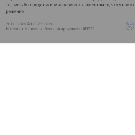
то, лишь бы продать» или «впаривать» клиентам то, что у на
решение.
2011—2026 © HIFIZZI.COM
Интернет-магазин кабельной продукции HiFiZZi