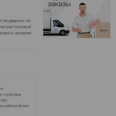
л на ударных на
ереиграл топовый
 никакого желания
то
я структура
тво.
ки кабеля более