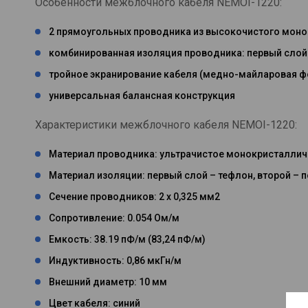
Особенности межблочного кабеля NEMOI-1220:
2 прямоугольных проводника из высокочистого моно
комбинированная изоляция проводника: первый слой 
тройное экранирование кабеля (медно-майларовая ф
универсальная балансная конструкция
Характеристики межблочного кабеля NEMOI-1220:
Материал проводника: ультрачистое монокристаллич
Материал изоляции: первый слой – тефлон, второй – 
Сечение проводников: 2 х 0,325 мм2
Сопротивление: 0.054 Ом/м
Емкость: 38.19 пФ/м (83,24 пФ/м)
Индуктивность: 0,86 мкГн/м
Внешний диаметр: 10 мм
Цвет кабеля: синий