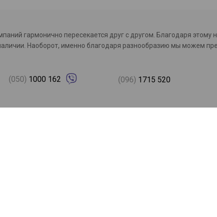
омпаний гармонично пересекается друг с другом. Благодаря этому 
с в наличии. Наоборот, именно благодаря разнообразию мы можем 
(050)
1000 162
(096)
1715 520