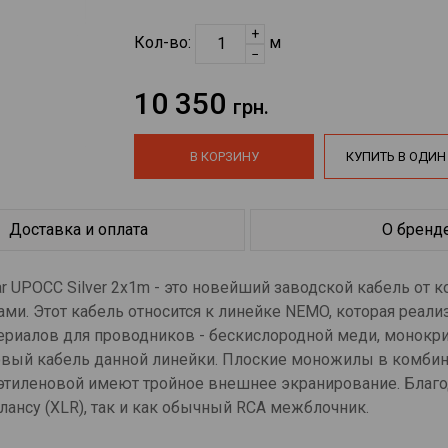
+
Кол-во:
м
−
10 350
грн.
В КОРЗИНУ
КУПИТЬ В ОДИН
Доставка и оплата
О бренд
 UPOCC Silver 2x1m - это новейший заводской кабель от к
. Этот кабель относится к линейке NEMO, которая реали
ериалов для проводников - бескислородной меди, монокр
повый кабель данной линейки. Плоские моножилы в комби
лиэтиленовой имеют тройное внешнее экранирование. Благ
лансу (XLR), так и как обычный RCA межблочник.