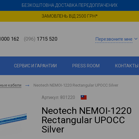
БЕЗКОШТОВНА ДОСТАВКА ПЕРЕДОПЛАЧЕНИХ
ЗАМОВЛЕНЬ ВІД 2500 ГРН*
000 162
(096)
1715 520
Перезвоните мне
СЕРВИС И ГАРАНТИИ
PRESS ROOM
КОНТАКТЫ
ные кабели
Neotech NEMOI-1220 Rectangular UPOCC Silver
Артикул:
801220
Neotech NEMOI-1220
Rectangular UPOCC
Silver