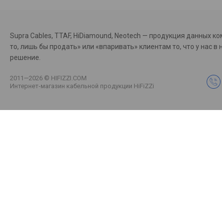
Supra Cables, TTAF, HiDiamound, Neotech — продукция данных к
то, лишь бы продать» или «впаривать» клиентам то, что у на
решение.
2011—2026 © HIFIZZI.COM
Интернет-магазин кабельной продукции HiFiZZi