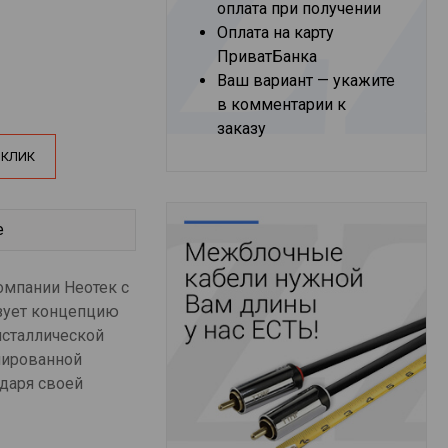
оплата при получении
Оплата на карту
ПриватБанка
Ваш вариант — укажите
в комментарии к
заказу
 КЛИК
е
омпании Неотек с
зует концепцию
исталлической
нированной
одаря своей