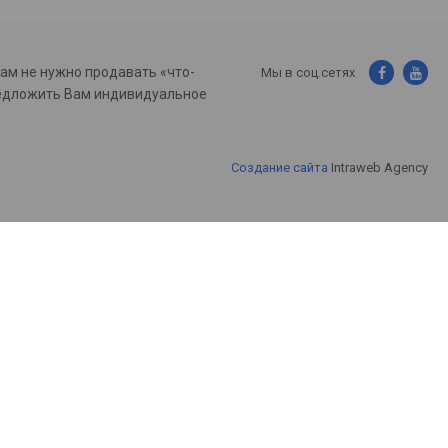
нам не нужно продавать «что-
Мы в соц.сетях
предложить Вам индивидуальное
Создание сайта
Intraweb Agency