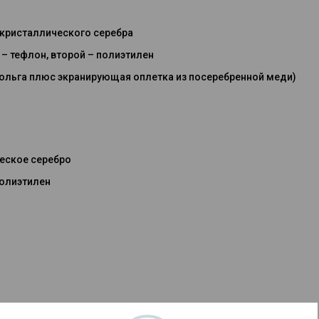
кристаллического серебра
– тефлон, второй – полиэтилен
ольга плюс экранирующая оплетка из посеребренной меди)
еское серебро
полиэтилен