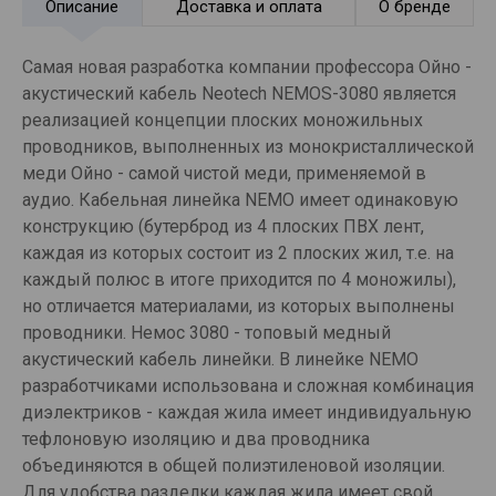
Описание
Доставка и оплата
О бренде
Самая новая разработка компании профессора Ойно -
акустический кабель Neotech NEMOS-3080 является
реализацией концепции плоских моножильных
проводников, выполненных из монокристаллической
меди Ойно - самой чистой меди, применяемой в
аудио. Кабельная линейка NEMO имеет одинаковую
конструкцию (бутерброд из 4 плоских ПВХ лент,
каждая из которых состоит из 2 плоских жил, т.е. на
каждый полюс в итоге приходится по 4 моножилы),
но отличается материалами, из которых выполнены
проводники. Немос 3080 - топовый медный
акустический кабель линейки. В линейке NEMO
разработчиками использована и сложная комбинация
диэлектриков - каждая жила имеет индивидуальную
тефлоновую изоляцию и два проводника
объединяются в общей полиэтиленовой изоляции.
Для удобства разделки каждая жила имеет свой