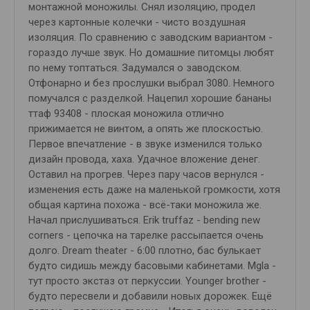
монтажной моножилы. Снял изоляцию, продел
через картонные колечки - чисто воздушная
изоляция. По сравнению с заводским вариантом -
гораздо лучше звук. Но домашние питомцы любят
по нему топтаться. Задумался о заводском.
Отфонарно и без прослушки выбрал 3080. Немного
помучался с разделкой. Нацепил хорошие бананы
ттаф 93408 - плоская моножила отлично
прижимается не винтом, а опять же плоскостью.
Первое впечатление - в звуке изменился только
дизайн провода, хаха. Удачное вложение денег.
Оставил на прогрев. Через пару часов вернулся -
изменения есть даже на маленькой громкости, хотя
общая картина похожа - всё-таки моножила же.
Начал прислушиваться. Erik truffaz - bending new
corners - цепочка на тарелке рассыпается очень
долго. Dream theater - 6:00 плотно, бас булькает
будто сидишь между басовыми кабинетами. Mgla -
тут просто экстаз от перкуссии. Younger brother -
будто пересвели и добавили новых дорожек. Ещё