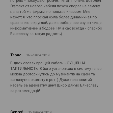
погрею - послушаю громче... Итог: я очень доволен.
Эффект от нового кабеля похож скорее на замену
цапа той же фирмы, но повыше классом. Мне
кажется, что плоская жила более динамичная по
сравнению с круглой, да и вообще все звучит чище,
информативнее и бодрее. Ну и как всегда - спасибо
Вячеславу за такую радость)
Тарас
16 ноября 2019
В двох словах про цей кабель - СУЦІЛЬНА
ТАКТИЛЬНІСТЬ. З його установкою в систему тепер
можна дорторкнутись до музикантів на сцені та
заглянути вокалісту в рот :) Дуже талановитий
кабель за адекватну ціну! Щиро дякую Вячеславу
за рекомендації!
Сергей
15 января 2019