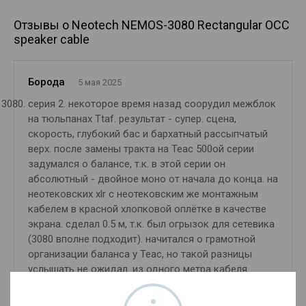
Отзывы о Neotech NEMOS-3080 Rectangular OCC
speaker cable
Борода
5 мая 2025
серия 2. некоторое время назад соорудил межблок
на тюльпанах Ttaf. результат - супер. сцена,
скорость, глубокий бас и бархатный рассыпчатый
верх. после замены тракта на Teac 500ой серии
задумался о балансе, т.к. в этой серии он
абсолютный - двойное моно от начала до конца. на
неотековских xlr с неотековским же монтажным
кабелем в красной хлопковой оплётке в качестве
экрана. сделал 0.5 м, т.к. был огрызок для сетевика
(3080 вполне подходит). начитался о грамотной
организации баланса у Teac, но такой разницы
услышать не ожидал. из одного метра кабеля
получаем 2 метровых межблока. итого: бас ещё
глубже, сцена ещё шире, будто акустика стоит не