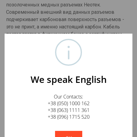
позолоченных медных разъемах Неотек.
Современный внешний вид данных разъемов
подчеркивает карбоновая поверхность разъемов -
это не принт, а именно настоящий карбон. Кабель
поставляется в фирменном боксе с сертификатом
производителя.
Отзывы о Neotech NEP-3001 MK3 hybrid power
cable 1.8m
We speak English
Оставить отзыв о товаре
Our Contacts:
+38 (050) 1000 162
Ваше имя
+38 (063) 1111 361
+38 (096) 1715 520
!
Not valid!