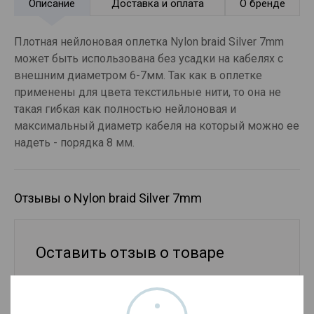
Описание
Доставка и оплата
О бренде
Плотная нейлоновая оплетка Nylon braid Silver 7mm
может быть использована без усадки на кабелях с
внешним диаметром 6-7мм. Так как в оплетке
применены для цвета текстильные нити, то она не
такая гибкая как полностью нейлоновая и
максимальный диаметр кабеля на который можно ее
надеть - порядка 8 мм.
Отзывы о Nylon braid Silver 7mm
Оставить отзыв о товаре
Ваше имя