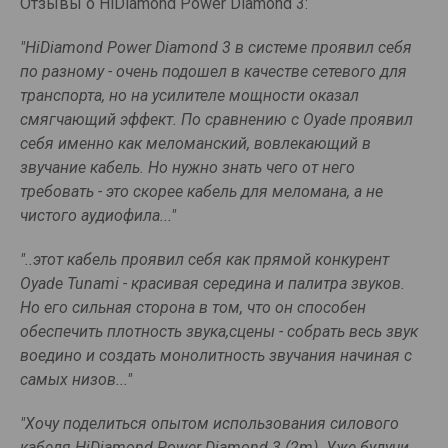
Отзывы о HiDiamond Power Diamond 3:
"HiDiamond Power Diamond 3 в системе проявил себя
по разному - очень подошел в качестве сетевого для
транспорта, но на усилителе мощности оказал
смягчающий эффект. По сравнению с Oyade проявил
себя именно как меломанский, вовлекающий в
звучание кабель. Но нужно знать чего от него
требовать - это скорее кабель для меломана, а не
чистого аудиофила..."
"..этот кабель проявил себя как прямой конкурент
Oyade Tunami - красивая середина и палитра звуков.
Но его сильная сторона в том, что он способен
обеспечить плотность звука,сцены - собрать весь звук
воедино и создать монолитность звучания начиная с
самых низов..."
"Хочу поделиться опытом использования силового
кабеля HiDiamond Power Diamond 3 (2m). Уже будучи