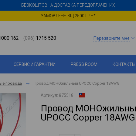
БЕЗКОШТОВНА ДОСТАВКА ПЕРЕДОПЛАЧЕНИХ
ЗАМОВЛЕНЬ ВІД 2500 ГРН*
000 162
(096)
1715 520
Перезвоните мне
СЕРВИС И ГАРАНТИИ
PRESS ROOM
КОНТАКТЫ
ые провода
Провод МОНОжильный UPOCC Copper 18AWG
Артикул:
875518
Провод МОНОжильн
UPOCC Copper 18AWG