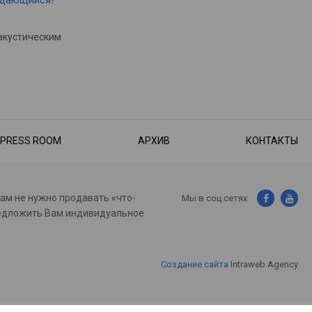
ыдающийся!
акустическим
PRESS ROOM
АРХИВ
КОНТАКТЫ
нам не нужно продавать «что-
Мы в соц.сетях
предложить Вам индивидуальное
Создание сайта
Intraweb Agency