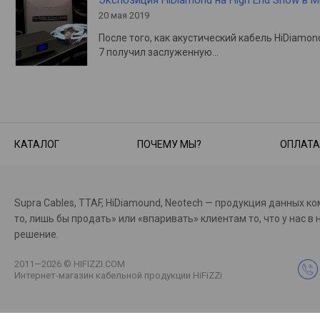
Экспозиция HiDiamond на High End Show в 
20 мая 2019
После того, как акустический кабель HiDiamon
7 получил заслуженную…
КАТАЛОГ
ПОЧЕМУ МЫ?
ОПЛАТА
Supra Cables, TTAF, HiDiamound, Neotech — продукция данных к
то, лишь бы продать» или «впаривать» клиентам то, что у на
решение.
2011—2026 © HIFIZZI.COM
Интернет-магазин кабельной продукции HiFiZZi