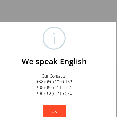
зана за 1 метр (!) провода калибра 18 AWG
UPOCC Copper 18AWG
We speak English
Our Contacts:
+38 (050) 1000 162
+38 (063) 1111 361
E-mail
+38 (096) 1715 520
!
Not valid!
OK