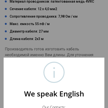
Материал проводников: патентованная медь 4VRC
Сечение кабеля: 12 х 4,0 мм2
Сопротивление проводника: 7,98 Ом / км
Макс. емкость 55 пФ / м
Диаметр кабеля: 27 мм
Длина кабеля: 2х3 м
Производитель готов изготовить кабель
необходимой именно Вам длины. Для уточнения
деталей свяжитесь с нами, пожалуйста, по телефонам
вверху страницы.
Тест акустического кабеля HiDiamond Speaker
Diamond 8
можно прочесть здесь
.
We speak English
Отзывы о HiDiamond Speaker Diamond 8
Our Contacts: