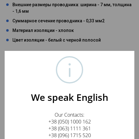
Внешние размеры проводника: ширина - 7 мм, толщина
- 1,6 мм
Суммарное сечение проводника - 0,33 мм2
Материал изоляции - хлопок
Цвет изоляции - белый с черной полосой
Кратность заказа данных проводов - 0,25 м
Отзывы о Провод многожильный UPOCC Copper
22AWG Cotton
We speak English
Оставить отзыв о товаре
Our Contacts:
+38 (050) 1000 162
Ваше имя
+38 (063) 1111 361
+38 (096) 1715 520