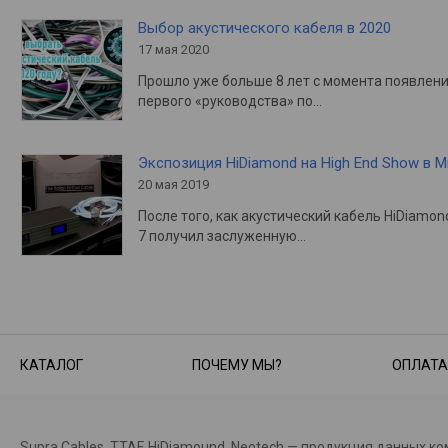
Выбор акустического кабеля в 2020
17 мая 2020
Прошло уже больше 8 лет с момента появлен
первого «руководства» по…
Экспозиция HiDiamond на High End Show в 
20 мая 2019
После того, как акустический кабель HiDiamon
7 получил заслуженную…
КАТАЛОГ
ПОЧЕМУ МЫ?
ОПЛАТА
Supra Cables, TTAF, HiDiamound, Neotech — продукция данных к