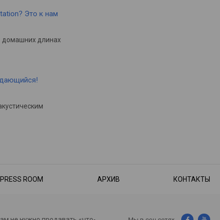
tation? Это к нам
в домашних длинах
ыдающийся!
акустическим
PRESS ROOM
АРХИВ
КОНТАКТЫ
нам не нужно продавать «что-
Мы в соц.сетях