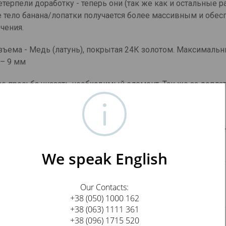
терпели доработку - теперь они (так же как и остальные р
е тело банана/лопатки получается более массивным и обес
чения.
зъема - Медь (латунь), покрытая 24К золотом. Максималь
 – 9 мм
казе просьба указать необходимый элемент. Так же за допла
нные элементы.
можно использовать и в качестве переходника, например к
ходимо подключить к аппаратуре которая позволяет подк
We speak English
а/банан, пара
Our Contacts:
+38 (050) 1000 162
+38 (063) 1111 361
+38 (096) 1715 520