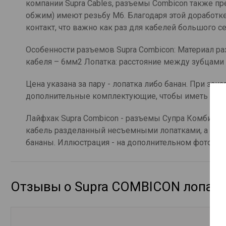
компании Supra Cables, разъемы Combicon также пре
обжим) имеют резьбу М6. Благодаря этой доработк
контакт, что важно как раз для кабелей большого се
Особенности разъемов Supra Combicon: Материал ра
кабеля – 6мм2 Лопатка: расстояние между зубцами
Цена указана за пару - лопатка либо банан. При за
дополнительные комплектующие, чтобы иметь сме
Лайфхак Supra Combicon - разъемы Супра Комбикон 
кабель разделанный несъемными лопатками, а необ
бананы. Иллюстрация - на дополнительном фото
Отзывы о Supra COMBICON лопатк