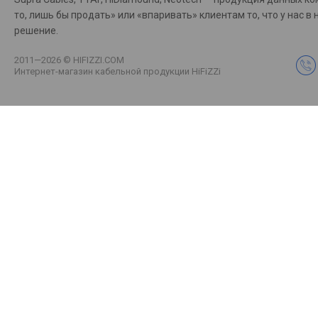
то, лишь бы продать» или «впаривать» клиентам то, что у на
решение.
2011—2026 © HIFIZZI.COM
Интернет-магазин кабельной продукции HiFiZZi