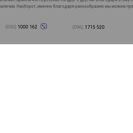
с в наличии. Наоборот, именно благодаря разнообразию мы можем 
(050)
1000 162
(096)
1715 520