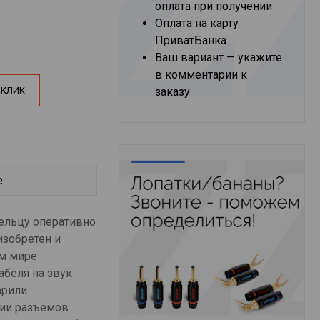
оплата при получении
Оплата на карту
ПриватБанка
Ваш вариант — укажите
в комментарии к
 КЛИК
заказу
е
ельцу оперативно
изобретен и
ем мире
абеля на звук
арили
ции разъемов