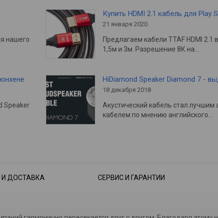
Купить HDMI 2.1 кабель для Play S
21 января 2020
ия нашего
Предлагаем кабели TTAF HDMI 2.1 
1,5м и 3м. Разрешение 8К на…
Мюнхене
HiDiamond Speaker Diamond 7 - в
18 декабря 2018
d Speaker
Акустический кабель стал лучшим 
кабелем по мнению английского…
 И ДОСТАВКА
СЕРВИС И ГАРАНТИИ
омпаний гармонично пересекается друг с другом. Благодаря этому 