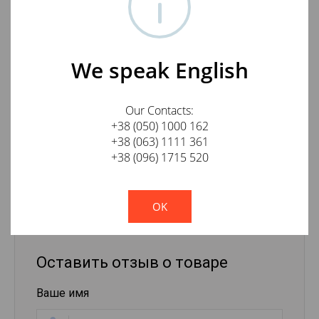
We speak English
Supra XL ANNORUM Bi-Wire Combicon 2х3m
Our Contacts:
+38 (050) 1000 162
24 750
грн.
КУПИТЬ
+38 (063) 1111 361
+38 (096) 1715 520
!
Not valid!
Отзывы о Supra XL ANNORUM Bi-Wire Combicon
2х2m
OK
Оставить отзыв о товаре
Ваше имя