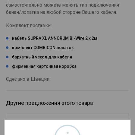
самостоятельно можете менять тип подключения
банан/лопатка на любой стороне Вашего кабеля.
Комплект поставки:
кабель SUPRA XL ANNORUM Bi-Wire 2 х 2м
комплект COMBICON лопаток
бархатный чехол для кабеля
фирменная картонная коробка
Сделано в Швеции
Другие предложения этого товара