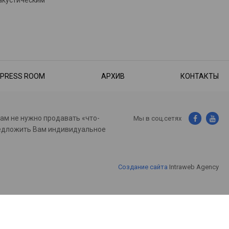
PRESS ROOM
АРХИВ
КОНТАКТЫ
нам не нужно продавать «что-
Мы в соц.сетях
предложить Вам индивидуальное
Создание сайта
Intraweb Agency