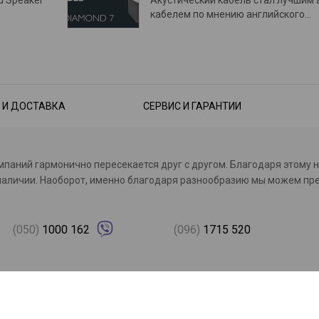
кабелем по мнению английского…
 И ДОСТАВКА
СЕРВИС И ГАРАНТИИ
омпаний гармонично пересекается друг с другом. Благодаря этому 
с в наличии. Наоборот, именно благодаря разнообразию мы можем 
(050)
1000 162
(096)
1715 520