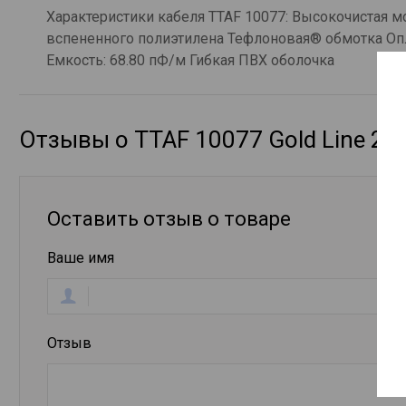
Характеристики кабеля TTAF 10077: Высокочистая 
вспененного полиэтилена Тефлоновая® обмотка Опл
Емкость: 68.80 пФ/м Гибкая ПВХ оболочка
Отзывы о TTAF 10077 Gold Line 2
Оставить отзыв о товаре
Ваше имя
Отзыв