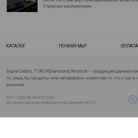
7 получил заслуженную…
КАТАЛОГ
ПОЧЕМУ МЫ?
ОПЛАТА
Supra Cables, TTAF, HiDiamound, Neotech — продукция данных к
то, лишь бы продать» или «впаривать» клиентам то, что у на
решение.
2011—2026 © HIFIZZI.COM
Интернет-магазин кабельной продукции HiFiZZi