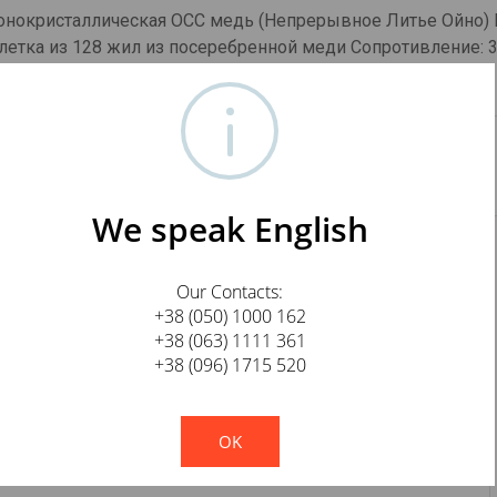
монокристаллическая OCC медь (Непрерывное Литье Ойно) 
етка из 128 жил из посеребренной меди Сопротивление: 
x1m
We speak English
Our Contacts:
+38 (050) 1000 162
E-mail
+38 (063) 1111 361
+38 (096) 1715 520
!
Not valid!
OK