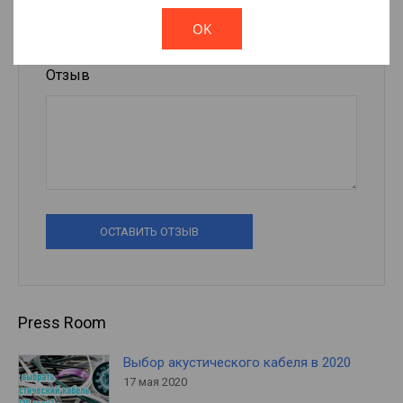
!
Not valid!
OK
Отзыв
ОСТАВИТЬ ОТЗЫВ
Press Room
Выбор акустического кабеля в 2020
17 мая 2020