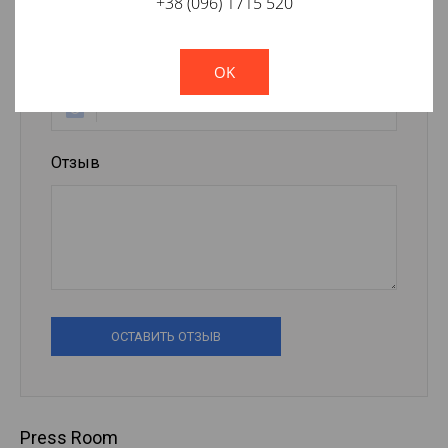
+38 (096) 1715 520
!
Not valid!
E-mail
OK
Отзыв
ОСТАВИТЬ ОТЗЫВ
Press Room