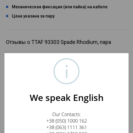
Механическая фиксация (или пайка) на кабеле
Цена указана за пару
Отзывы о TTAF 93303 Spade Rhodium, пара
Василий
12 марта 2021
Очень высокое качество изготовления. Выглядят и
звучат очень богато.Удобные при
монтаже.РЕКОМЕНДУЮ 100%
We speak English
Оставить отзыв о товаре
Our Contacts:
+38 (050) 1000 162
Ваше имя
+38 (063) 1111 361