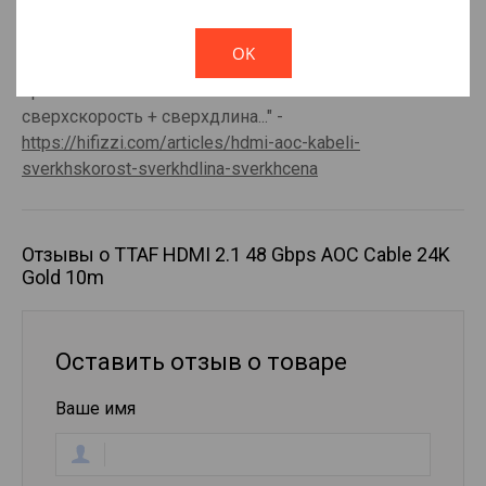
Турции
!
Not valid!
OK
Более подробно об устройстве кабеля можно
прочесть в нашей статье "HDMI AOC кабели:
сверхскорость + сверхдлина..." -
https://hifizzi.com/articles/hdmi-aoc-kabeli-
sverkhskorost-sverkhdlina-sverkhcena
Отзывы о TTAF HDMI 2.1 48 Gbps AOC Cable 24K
Gold 10m
Оставить отзыв о товаре
Ваше имя