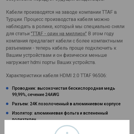
Кабели производятся на заводе компании TTAF в
Турции. Процесс производства кабеля можно
наблюдать в ролике, который мы специально сняли
для статьи
"TTAF - один на миллион"
В этом году
компания предлагает кабели с более компактными
разъемами - теперь кабель проще подключить к
Вашим устройствам и он физически меньше
нагружает hdmi порты Ваших устройств.
Характеристики кабеля HDMI 2.0 TTAF 96506:
Проводник: высокочистая бескислородная медь
99,99%, сечение 24AWG
Разъем: 24K позолоченный в алюминиевом корпусе
Изолятор: алюминиевая фольга и вспененный
полиэтилен
Максимальное соответствие стандарту HDMI 2.0,