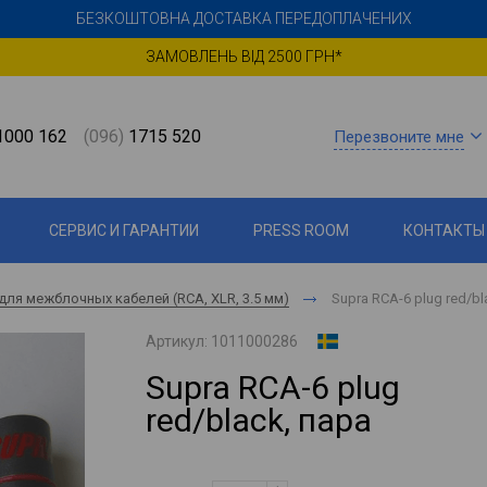
БЕЗКОШТОВНА ДОСТАВКА ПЕРЕДОПЛАЧЕНИХ
ЗАМОВЛЕНЬ ВІД 2500 ГРН*
000 162
(096)
1715 520
Перезвоните мне
СЕРВИС И ГАРАНТИИ
PRESS ROOM
КОНТАКТЫ
для межблочных кабелей (RCA, XLR, 3.5 мм)
Supra RCA-6 plug red/bl
Артикул:
1011000286
Supra RCA-6 plug
red/black, пара