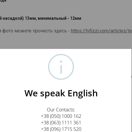
ой насадкой) 13мм, минимальный - 12мм
 фото можете прочесть здесь -
https://hifizzi.com/articles/
овольны! Supra не нуждается в представлении, а потому зна
!"
We speak English
k, пара
Our Contacts:
+38 (050) 1000 162
+38 (063) 1111 361
+38 (096) 1715 520