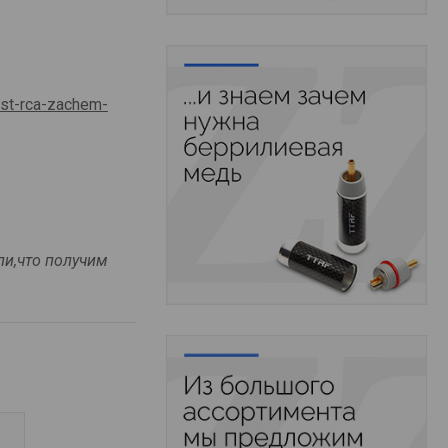
test-rca-zachem-
ли,что получим