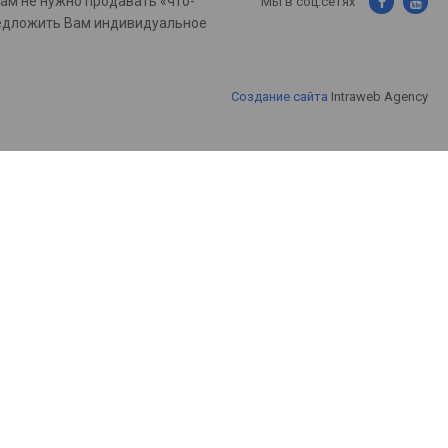
нам не нужно продавать «что-
Мы в соц.сетях
предложить Вам индивидуальное
Создание сайта
Intraweb Agency