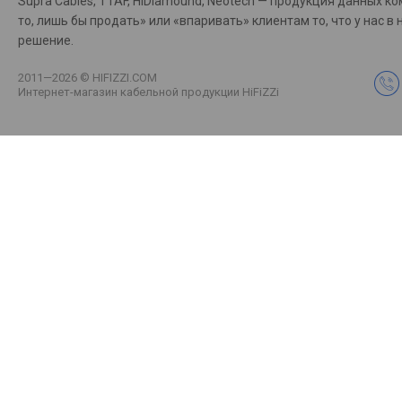
Supra Cables, TTAF, HiDiamound, Neotech — продукция данных к
то, лишь бы продать» или «впаривать» клиентам то, что у на
решение.
2011—2026 © HIFIZZI.COM
Интернет-магазин кабельной продукции HiFiZZi