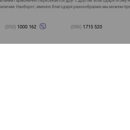
омпаний гармонично пересекается друг с другом. Благодаря этому 
с в наличии. Наоборот, именно благодаря разнообразию мы можем 
(050)
1000 162
(096)
1715 520