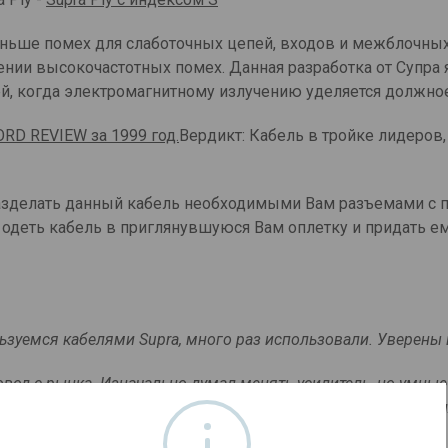
ньше помех для слаботочных цепей, входов и межблочных
ии высокочастотных помех. Данная разработка от Супра 
й, когда электромагнитному излучению уделяется должно
ORD REVIEW за 1999 год.
Вердикт: Кабель в тройке лидеров
азделать данный кабель необходимыми Вам разъемами с
одеть кабель в приглянувшуюся Вам оплетку и придать е
льзуемся кабелями Supra, много раз использовали. Уверены в
вод с рынка. Изначально думал менять усилитель, но умны
ный-классный звук: масштабно, разборчиво, басовито. Появи