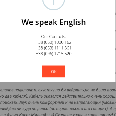
, ак. добавил хорошего жирненького баса и прозрачности в 
ось все очень гармонично и приятно для уха, сочетанием оче
We speak English
 говоря результат даже превзошел все мои ожидания!"
к. Был у меня какое-то время.Брал на "пересидеть" но был оч
Our Contacts:
+38 (050) 1000 162
е проводящего материала) оловом (имеющим более высокое
+38 (063) 1111 361
 даже не подчеркивание ВЧ, а то,что они "лезут вперед" все
+38 (096) 1715 520
это не хай энд и не стоит его использовать в системах очен
просто супер"
!
Not valid!
OK
учил свои 5 метров и уже есть первые плюсы! Во-первых, за
вук стал более ровным и открытым. Вобщем покупкой доволен
елание подключить акустику по би-вайрингу,но не было воз
но два кабеля). Кабель оказался действительно-очень хорош
 поискать.Звук очень комфортный и не напрягающий (часам
й,бас ни куда не делся (не верьте тем,кто это говорит). А 
л с Аудио Квест Миднайт+.И Супра не упала в грязь лицом! 