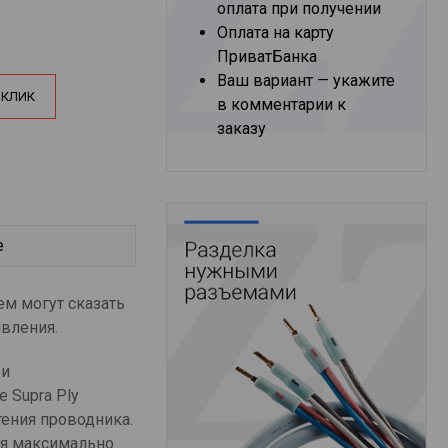
оплата при получении
Оплата на карту
ПриватБанка
Ваш вариант — укажите
 КЛИК
в комментарии к
заказу
е
ем могут сказать
явления.
 и
 Supra Ply
тения проводника.
ия максимально