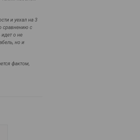
сти и уехал на 3
по сравнению с
 идет о не
абель, но и
ается фактом,