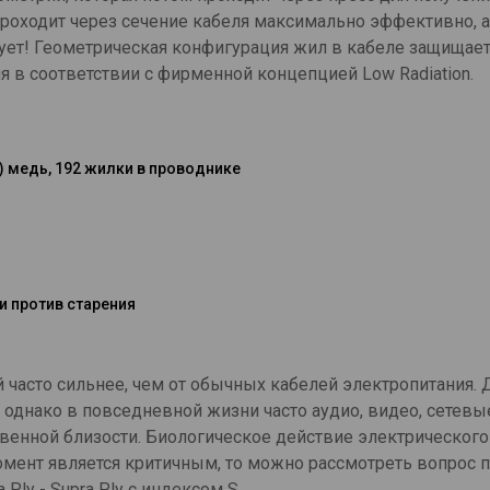
проходит через сечение кабеля максимально эффективно, 
ует! Геометрическая конфигурация жил в кабеле защищает
я в соответствии с фирменной концепцией Low Radiation.
 медь, 192 жилки в проводнике
и против старения
 часто сильнее, чем от обычных кабелей электропитания.
 однако в повседневной жизни часто аудио, видео, сетевы
твенной близости. Биологическое действие электрического
 момент является критичным, то можно рассмотреть вопрос 
 Ply -
Supra Ply с индексом S