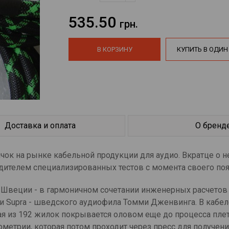
535.50
грн.
В КОРЗИНУ
КУПИТЬ В ОДИН
Доставка и оплата
О бренд
ичок на рынке кабельной продукции для аудио. Вкратце о н
едителем специализированных тестов с момента своего по
в Швеции - в гармоничном сочетании инженерных расчетов
 Supra - шведского аудиофила Томми Дженвинга. В кабеле
ая из 192 жилок покрывается оловом еще до процесса пле
метрии, которая потом проходит через пресс для получен