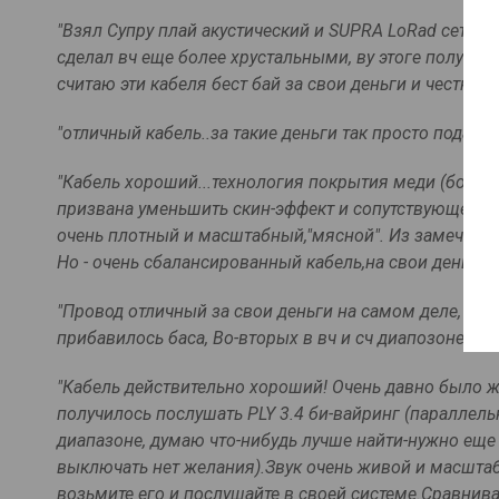
"Взял Cупру плай акустический и SUPRA LoRad сетевик
сделал вч еще более хрустальными, ву этоге получил
считаю эти кабеля бест бай за свои деньги и честно
"отличный кабель..за такие деньги так просто подаро
"Кабель хороший...технология покрытия меди (боле
призвана уменьшить скин-эффект и сопутствующее ему
очень плотный и масштабный,"мясной". Из замечаний-
Но - очень сбалансированный кабель,на свои деньги-
"Провод отличный за свои деньги на самом деле, пол
прибавилось баса, Во-вторых в вч и сч диапозоне з
"Кабель действительно хороший! Очень давно было ж
получилось послушать PLY 3.4 би-вайринг (параллель
диапазоне, думаю что-нибудь лучше найти-нужно еще
выключать нет желания).Звук очень живой и масштабны
возьмите его и послушайте в своей системе.Сравнива