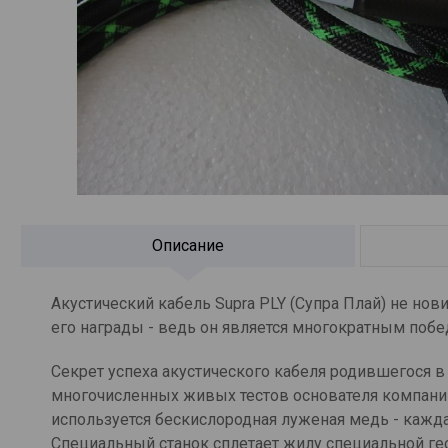
Описание
Акустический кабель Supra PLY (Супра Плай) не нов
его награды - ведь он является многократным поб
Секрет успеха акустического кабеля родившегося 
многочисленных живых тестов основателя компании
используется бескислородная луженая медь - кажд
Специальный станок сплетает жилу специальной гео