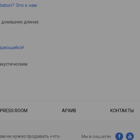
tation? Это к нам
в домашних длинах
ыдающийся!
акустическим
PRESS ROOM
АРХИВ
КОНТАКТЫ
нам не нужно продавать «что-
Мы в соц.сетях