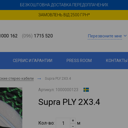
БЕЗКОШТОВНА ДОСТАВКА ПЕРЕДОПЛАЧЕНИХ
ЗАМОВЛЕНЬ ВІД 2500 ГРН*
000 162
(096)
1715 520
Перезвоните мне
СЕРВИС И ГАРАНТИИ
PRESS ROOM
КОНТАКТЫ
ские стерео кабели
Supra PLY 2X3.4
Артикул:
1000000123
Supra PLY 2X3.4
+
Кол-во:
м
−