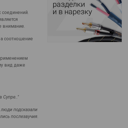
 соединений.
является
е внимание.
, а соотношение
 применением
му вид даже
 Супре.."
е люди подсказали
лись послезвучия.