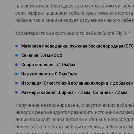
плоской жилы. Благодаря такому плетению сигнал 
скин-эффект в данном кабеле практически отсутств
кабеле, так и минимизирует излучение самого кабел
Характеристики акустического кабеля Supra Ply 3.4:
Материал проводника: луженая бескислородная (OFC)
Сечение: 3,4 мм2 х 2
Сопротивление: 5,1 Ом/км
Индуктивность: 0.2 мкГн/м
Изоляция: Огнестойкий поливинилхлорид с добавкам
Размеры кабеля: Ширина - 7,2 мм, Толщина - 7,2 мм
Излучение неэкранированных акустических кабелей
наводок рекомендуется разносить источники помех,
линии проходят через потолки и стены в непосредс
полей также не стоит забывать. Если для Вас этот
дополнительно экранированной версии кабеля Supra