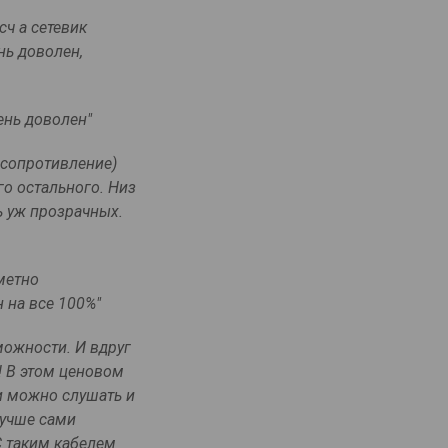
сч а сетевик
нь доволен,
ень доволен"
 сопротивление)
го остального. Низ
ь уж прозрачных.
метно
 на все 100%"
можности. И вдруг
! В этом ценовом
и можно слушать и
лучше сами
С таким кабелем