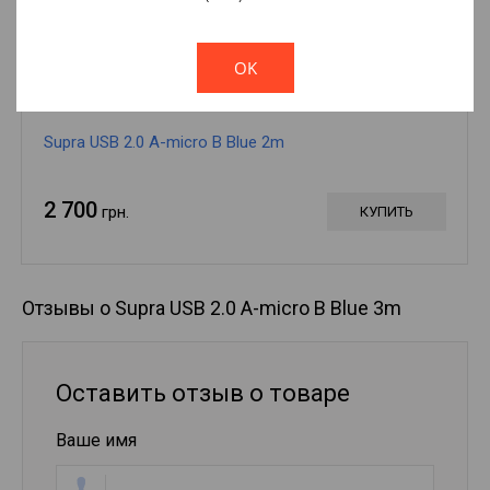
!
Not valid!
OK
Supra USB 2.0 A-micro B Blue 2m
2 700
грн.
КУПИТЬ
Отзывы о Supra USB 2.0 A-micro B Blue 3m
Оставить отзыв о товаре
Ваше имя