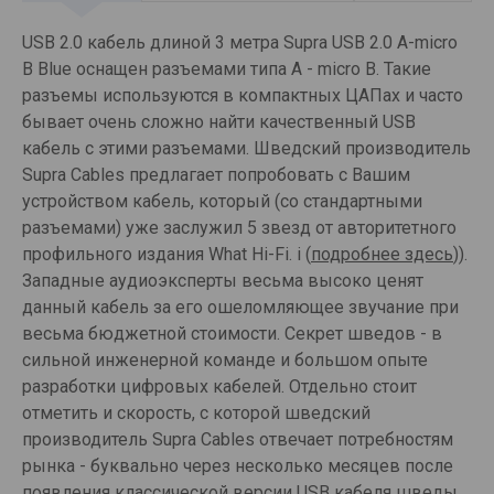
USB 2.0 кабель длиной 3 метра Supra USB 2.0 A-micro
B Blue оснащен разъемами типа A - micro B. Такие
разъемы используются в компактных ЦАПах и часто
бывает очень сложно найти качественный USB
кабель с этими разъемами. Шведский производитель
Supra Cables предлагает попробовать с Вашим
устройством кабель, который (со стандартными
разъемами) уже заслужил 5 звезд от авторитетного
профильного издания What Hi-Fi. i (
подробнее здесь
)).
Западные аудиоэксперты весьма высоко ценят
данный кабель за его ошеломляющее звучание при
весьма бюджетной стоимости. Секрет шведов - в
сильной инженерной команде и большом опыте
разработки цифровых кабелей. Отдельно стоит
отметить и скорость, с которой шведский
производитель Supra Cables отвечает потребностям
рынка - буквально через несколько месяцев после
появления классической версии USB кабеля шведы